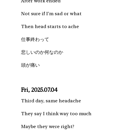
After work ended
Not sure if I’m sad or what
Then head starts to ache
仕事終わって
悲しいのか何なのか
頭が痛い
Fri, 2025.07.04
Third day, same headache
They say I think way too much
Maybe they were right?