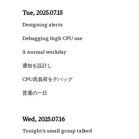
Tue, 2025.07.15
Designing alerts
Debugging high CPU use
A normal workday
通知を設計し
CPU高負荷をデバッグ
普通の一日
Wed, 2025.07.16
Tonight’s small group talked