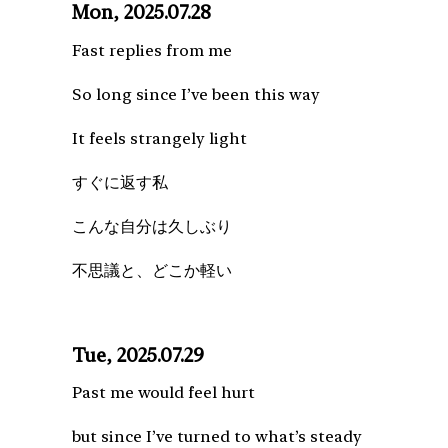
Mon, 2025.07.28
Fast replies from me
So long since I’ve been this way
It feels strangely light
すぐに返す私
こんな自分は久しぶり
不思議と、どこか軽い
Tue, 2025.07.29
Past me would feel hurt
but since I’ve turned to what’s steady