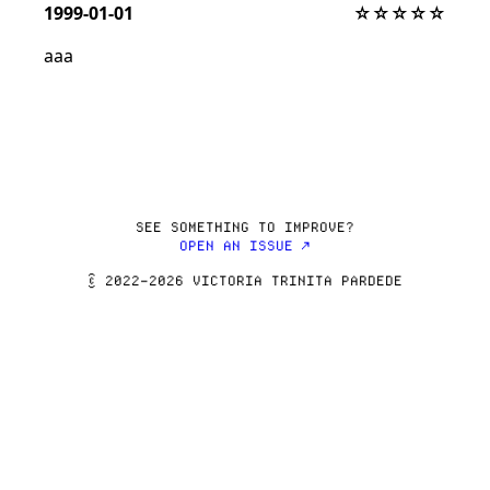
1999-01-01
☆☆☆☆☆
SEE SOMETHING TO IMPROVE?
OPEN AN ISSUE ↗
© 2022–2026 VICTORIA TRINITA PARDEDE